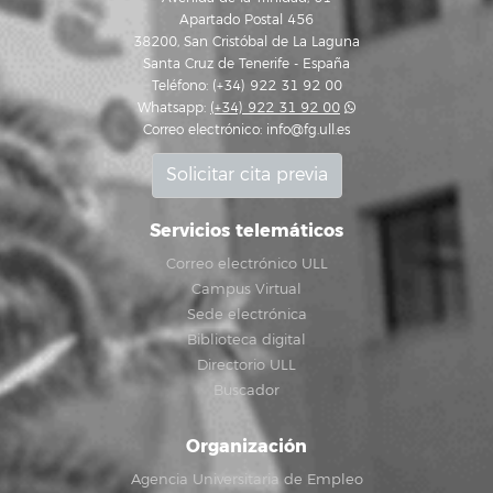
Apartado Postal 456
38200, San Cristóbal de La Laguna
Santa Cruz de Tenerife - España
Teléfono: (+34) 922 31 92 00
Whatsapp:
(+34) 922 31 92 00
Correo electrónico:
info@fg.ull.es
Solicitar cita previa
Servicios telemáticos
Correo electrónico ULL
Campus Virtual
Sede electrónica
Biblioteca digital
Directorio ULL
Buscador
Organización
Agencia Universitaria de Empleo