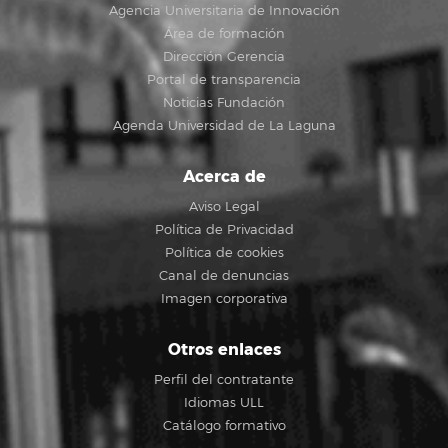
Agencia Universitaria de Innovación
Área de formación
Dirección Gerencia
Portal de transparencia
Noticias Fundación
Agenda Universidad de La Laguna
Acerca de
Aviso Legal
Política de Privacidad
Política de cookies
Canal de denuncias
Imagen corporativa
Otros enlaces
Perfil del contratante
Idiomas ULL
Catálogo formativo