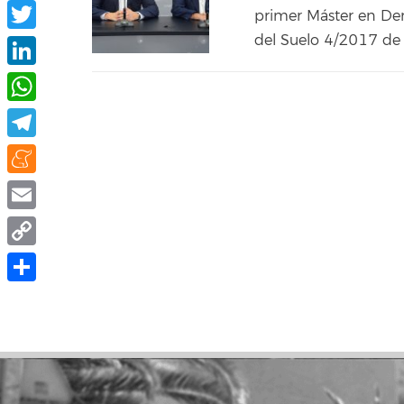
Facebook
primer Máster en Der
del Suelo 4/2017 de 1
Twitter
LinkedIn
WhatsApp
Telegram
Meneame
Email
Copy
Link
Share