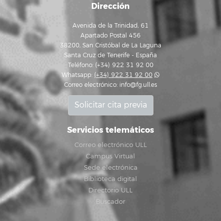
Dirección
Avenida de la Trinidad, 61
Apartado Postal 456
38200, San Cristóbal de La Laguna
Santa Cruz de Tenerife - España
Teléfono: (+34) 922 31 92 00
Whatsapp:
(+34) 922 31 92 00
Correo electrónico:
info@fg.ull.es
Solicitar cita previa
Servicios telemáticos
Correo electrónico ULL
Campus Virtual
Sede electrónica
Biblioteca digital
Directorio ULL
Buscador