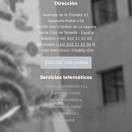
Dirección
Avenida de la Trinidad, 61
Apartado Postal 456
38200, San Cristóbal de La Laguna
Santa Cruz de Tenerife - España
Teléfono: (+34) 922 31 92 00
Whatsapp:
(+34) 922 31 92 00
Correo electrónico:
info@fg.ull.es
Solicitar cita previa
Servicios telemáticos
Correo electrónico ULL
Campus Virtual
Sede electrónica
Biblioteca digital
Directorio ULL
Buscador