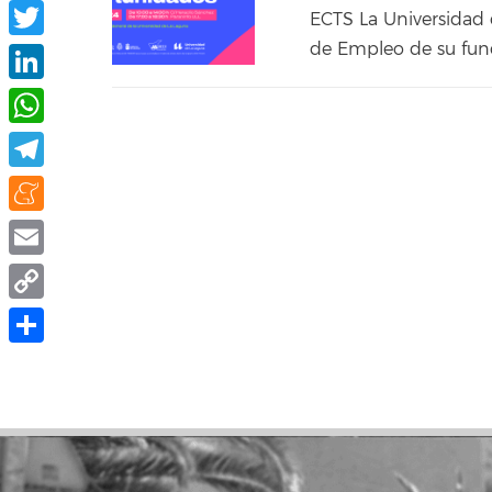
Facebook
ECTS La Universidad d
de Empleo de su fund
Twitter
LinkedIn
WhatsApp
Telegram
Meneame
Email
Copy
Link
Share