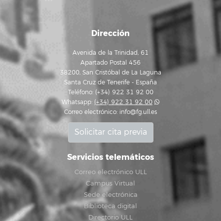
Dirección
Avenida de la Trinidad, 61
Apartado Postal 456
38200, San Cristóbal de La Laguna
Santa Cruz de Tenerife - España
Teléfono: (+34) 922 31 92 00
Whatsapp:
(+34) 922 31 92 00
Correo electrónico:
info@fg.ull.es
Solicitar cita previa
Servicios telemáticos
Correo electrónico ULL
Campus Virtual
Sede electrónica
Biblioteca digital
Directorio ULL