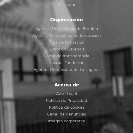
Buscador
Organización
Agencia Universitaria de Empleo
Agencia Universitaria de Innovación
Área de formación
Dirección Gerencia
Portal de transparencia
Noticias Fundación
Agenda Universidad de La Laguna
Acerca de
Aviso Legal
Política de Privacidad
Política de cookies
Canal de denuncias
Imagen corporativa