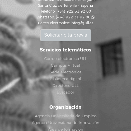
Santa Cruz de Tenerife - España
Teléfono: (+34) 922 31 92 00
Whatsapp:
(+34) 922 31 92 00
Correo electrónico:
info@fg.ull.es
Solicitar cita previa
Servicios telemáticos
Correo electrónico ULL
Campus Virtual
Sede electrónica
Biblioteca digital
Directorio ULL
Buscador
Organización
Agencia Universitaria de Empleo
Agencia Universitaria de Innovación
Área de formación