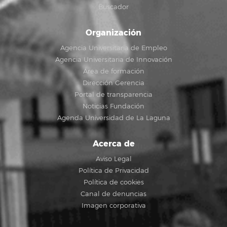
Buscador
Organización
Agencia Universitaria de Empleo
Agencia Universitaria de Innovación
Área de formación
Dirección Gerencia
Portal de transparencia
Noticias Fundación
Agenda Universidad de La Laguna
Acerca de
Aviso Legal
Política de Privacidad
Política de cookies
Canal de denuncias
Imagen corporativa