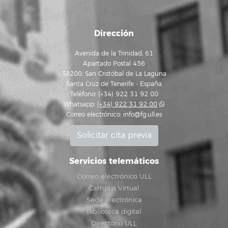
Dirección
Avenida de la Trinidad, 61
Apartado Postal 456
38200, San Cristóbal de La Laguna
Santa Cruz de Tenerife - España
Teléfono: (+34) 922 31 92 00
Whatsapp:
(+34) 922 31 92 00
Correo electrónico:
info@fg.ull.es
Solicitar cita previa
Servicios telemáticos
Correo electrónico ULL
Campus Virtual
Sede electrónica
Biblioteca digital
Directorio ULL