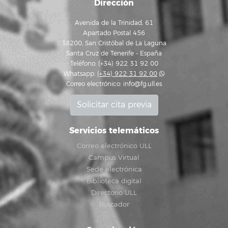
Dirección
Avenida de la Trinidad, 61
Apartado Postal 456
38200, San Cristóbal de La Laguna
Santa Cruz de Tenerife - España
Teléfono: (+34) 922 31 92 00
Whatsapp:
(+34) 922 31 92 00
Correo electrónico:
info@fg.ull.es
Solicitar cita previa
Servicios telemáticos
Correo electrónico ULL
Campus Virtual
Sede electrónica
Biblioteca digital
Directorio ULL
Buscador