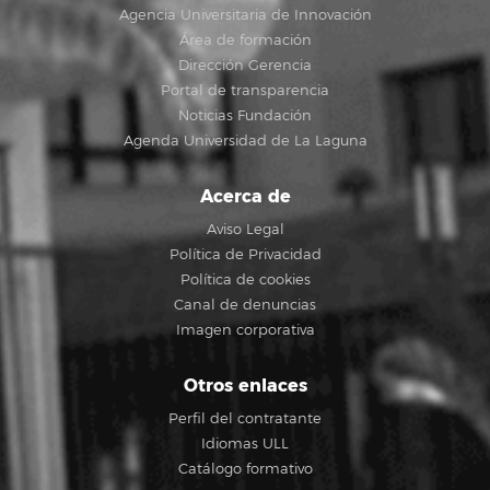
Agencia Universitaria de Innovación
Área de formación
Dirección Gerencia
Portal de transparencia
Noticias Fundación
Agenda Universidad de La Laguna
Acerca de
Aviso Legal
Política de Privacidad
Política de cookies
Canal de denuncias
Imagen corporativa
Otros enlaces
Perfil del contratante
Idiomas ULL
Catálogo formativo