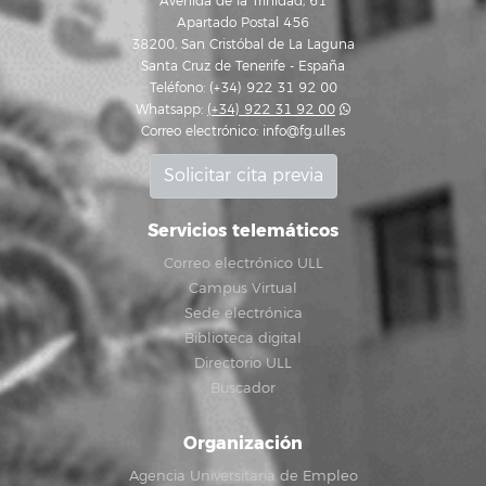
Avenida de la Trinidad, 61
Apartado Postal 456
38200, San Cristóbal de La Laguna
Santa Cruz de Tenerife - España
Teléfono: (+34) 922 31 92 00
Whatsapp:
(+34) 922 31 92 00
Correo electrónico:
info@fg.ull.es
Solicitar cita previa
Servicios telemáticos
Correo electrónico ULL
Campus Virtual
Sede electrónica
Biblioteca digital
Directorio ULL
Buscador
Organización
Agencia Universitaria de Empleo