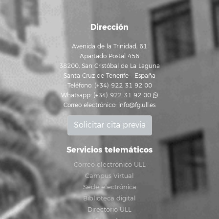
Dirección
Avenida de la Trinidad, 61
Apartado Postal 456
38200, San Cristóbal de La Laguna
Santa Cruz de Tenerife - España
Teléfono: (+34) 922 31 92 00
Whatsapp:
(+34) 922 31 92 00
Correo electrónico:
info@fg.ull.es
Solicitar cita previa
Servicios telemáticos
Correo electrónico ULL
Campus Virtual
Sede electrónica
Biblioteca digital
Directorio ULL