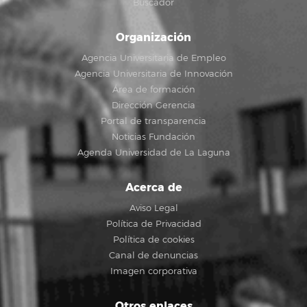
Buscador
Organización
Agencia Universitaria de Empleo
Agencia Universitaria de Innovación
Área de formación
Dirección Gerencia
Portal de transparencia
Noticias Fundación
Agenda Universidad de La Laguna
Acerca de
Aviso Legal
Política de Privacidad
Política de cookies
Canal de denuncias
Imagen corporativa
Otros enlaces