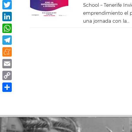
Facebook
School – Tenerife Invi
emprendimiento el p
Twitter
una jornada con la...
LinkedIn
WhatsApp
Telegram
Meneame
Email
Copy
Link
Share