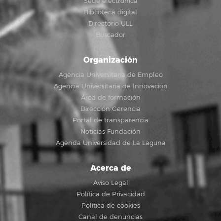
Sede electrónica
Biblioteca digital
Directorio ULL
Buscador
Organización
Agencia Universitaria de Empleo
Agencia Universitaria de Innovación
Área de formación
Dirección Gerencia
Portal de transparencia
Noticias Fundación
Agenda Universidad de La Laguna
Acerca de
Aviso Legal
Política de Privacidad
Política de cookies
Canal de denuncias