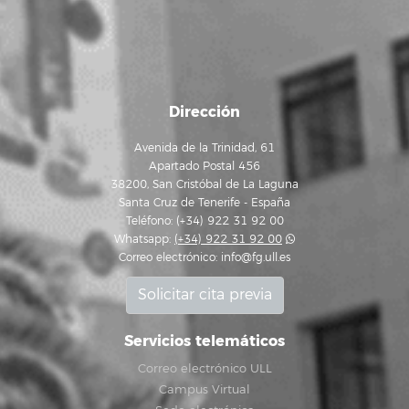
Dirección
Avenida de la Trinidad, 61
Apartado Postal 456
38200, San Cristóbal de La Laguna
Santa Cruz de Tenerife - España
Teléfono: (+34) 922 31 92 00
Whatsapp:
(+34) 922 31 92 00
Correo electrónico:
info@fg.ull.es
Solicitar cita previa
Servicios telemáticos
Correo electrónico ULL
Campus Virtual