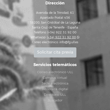
Dirección
Avenida de la Trinidad, 61
Apartado Postal 456
38200, San Cristóbal de La Laguna
Santa Cruz de Tenerife - España
Teléfono: (+34) 922 31 92 00
Whatsapp:
(+34) 922 31 92 00
Correo electrónico:
info@fg.ull.es
Solicitar cita previa
Servicios telemáticos
Correo electrónico ULL
Campus Virtual
Sede electrónica
Biblioteca digital
Directorio ULL
Buscador