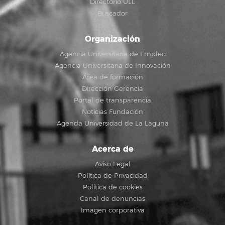
Directorio ULL
Buscador
Organización
Agencia Universitaria de Empleo
Agencia Universitaria de Innovación
Área de formación
Dirección Gerencia
Portal de transparencia
Noticias Fundación
Agenda Universidad de La Laguna
Acerca de
Aviso Legal
Política de Privacidad
Política de cookies
Canal de denuncias
Imagen corporativa