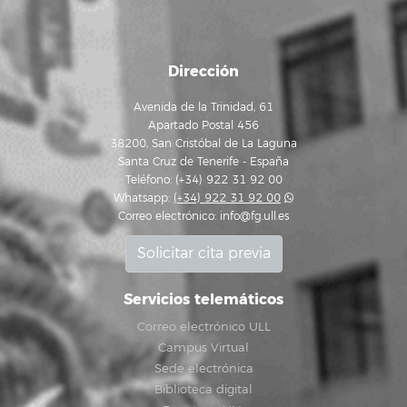
Dirección
Avenida de la Trinidad, 61
Apartado Postal 456
38200, San Cristóbal de La Laguna
Santa Cruz de Tenerife - España
Teléfono: (+34) 922 31 92 00
Whatsapp:
(+34) 922 31 92 00
Correo electrónico:
info@fg.ull.es
Solicitar cita previa
Servicios telemáticos
Correo electrónico ULL
Campus Virtual
Sede electrónica
Biblioteca digital