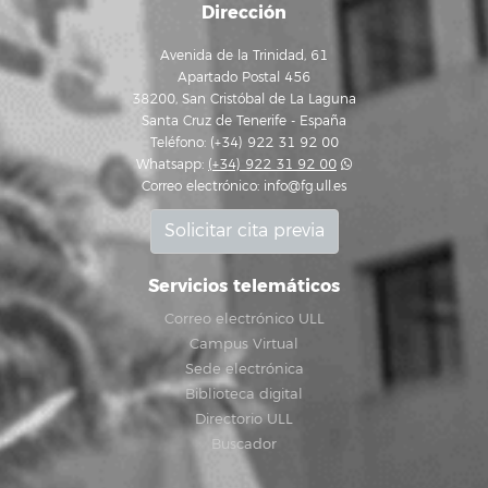
Dirección
Avenida de la Trinidad, 61
Apartado Postal 456
38200, San Cristóbal de La Laguna
Santa Cruz de Tenerife - España
Teléfono: (+34) 922 31 92 00
Whatsapp:
(+34) 922 31 92 00
Correo electrónico:
info@fg.ull.es
Solicitar cita previa
Servicios telemáticos
Correo electrónico ULL
Campus Virtual
Sede electrónica
Biblioteca digital
Directorio ULL
Buscador