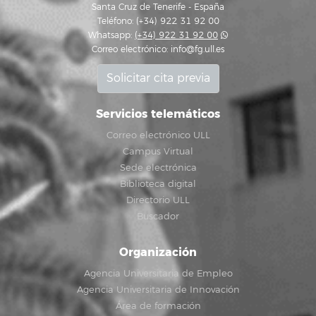
Santa Cruz de Tenerife - España
Teléfono: (+34) 922 31 92 00
Whatsapp:
(+34) 922 31 92 00
Correo electrónico:
info@fg.ull.es
Solicitar cita previa
Servicios telemáticos
Correo electrónico ULL
Campus Virtual
Sede electrónica
Biblioteca digital
Directorio ULL
Buscador
Organización
Agencia Universitaria de Empleo
Agencia Universitaria de Innovación
Área de formación