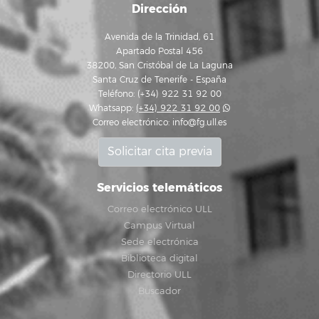
Dirección
Avenida de la Trinidad, 61
Apartado Postal 456
38200, San Cristóbal de La Laguna
Santa Cruz de Tenerife - España
Teléfono: (+34) 922 31 92 00
Whatsapp:
(+34) 922 31 92 00
Correo electrónico:
info@fg.ull.es
Solicitar cita previa
Servicios telemáticos
Correo electrónico ULL
Campus Virtual
Sede electrónica
Biblioteca digital
Directorio ULL
Buscador