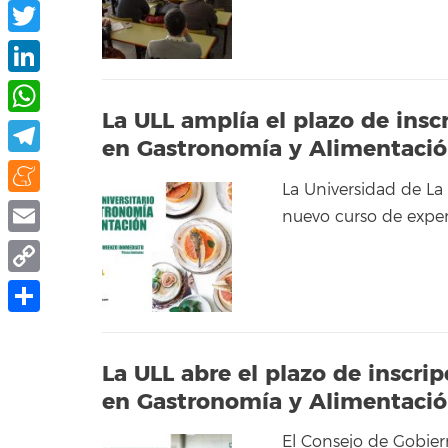
Facebook
Twitter
LinkedIn
La ULL amplía el plazo de insc
WhatsApp
en Gastronomía y Alimentaci
Telegram
La Universidad de La
Meneame
nuevo curso de expe
Email
Copy
Link
Compartir
La ULL abre el plazo de inscri
en Gastronomía y Alimentaci
El Consejo de Gobier