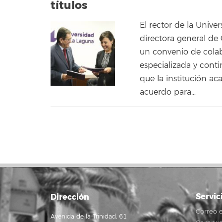
títulos
El rector de la Unive
directora general de 
un convenio de cola
especializada y contin
que la institución a
acuerdo para…
Servic
Dirección
Correo e
Avenida de la Trinidad, 61