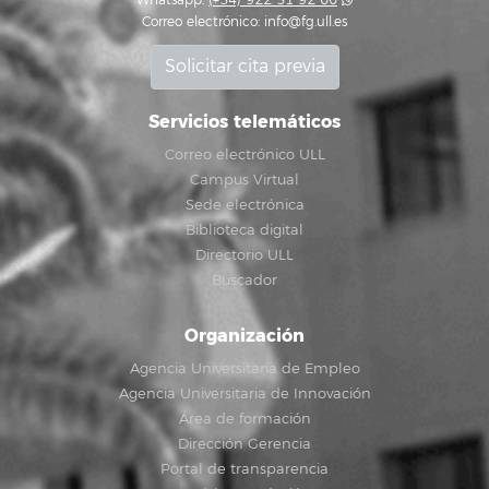
Whatsapp:
(+34) 922 31 92 00
Correo electrónico:
info@fg.ull.es
Solicitar cita previa
Servicios telemáticos
Correo electrónico ULL
Campus Virtual
Sede electrónica
Biblioteca digital
Directorio ULL
Buscador
Organización
Agencia Universitaria de Empleo
Agencia Universitaria de Innovación
Área de formación
Dirección Gerencia
Portal de transparencia