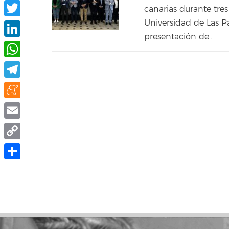
Facebook
canarias durante tre
Universidad de Las P
Twitter
presentación de…
LinkedIn
WhatsApp
Telegram
Meneame
Email
Copy
Link
Compartir