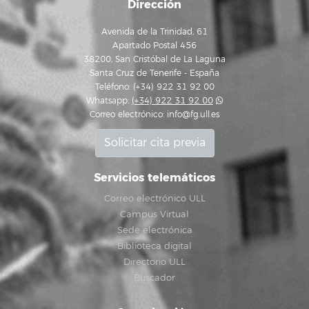
Dirección
Avenida de la Trinidad, 61
Apartado Postal 456
38200, San Cristóbal de La Laguna
Santa Cruz de Tenerife - España
Teléfono: (+34) 922 31 92 00
Whatsapp:
(+34) 922 31 92 00
Correo electrónico:
info@fg.ull.es
Solicitar cita previa
Servicios telemáticos
Correo electrónico ULL
Campus Virtual
Sede electrónica
Biblioteca digital
Directorio ULL
Buscador