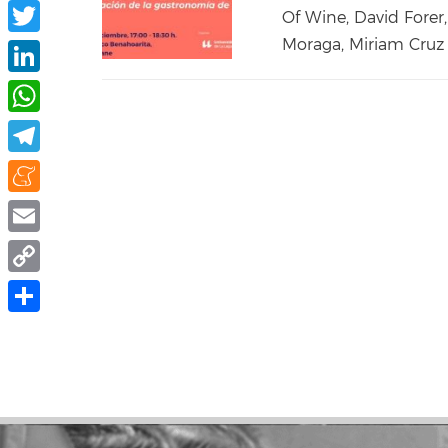
Facebook
Of Wine, David Forer,
Moraga, Miriam Cruz E
Twitter
LinkedIn
WhatsApp
Telegram
Meneame
Email
Copy
Link
Compartir