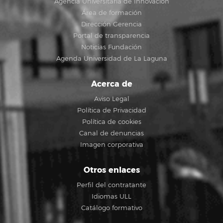
Agencia Universitaria de Innovación
Área de formación
Dirección Gerencia
Portal de transparencia
Noticias Fundación
Agenda Universidad de La Laguna
Acerca de
Aviso Legal
Política de Privacidad
Política de cookies
Canal de denuncias
Imagen corporativa
Otros enlaces
Perfil del contratante
Idiomas ULL
Catálogo formativo