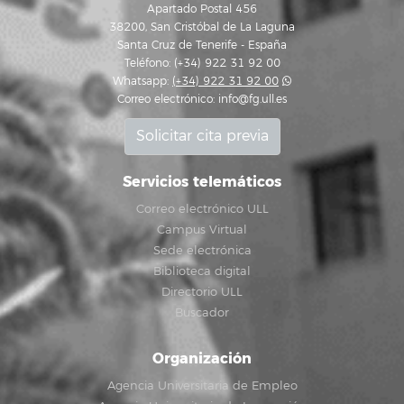
Apartado Postal 456
38200, San Cristóbal de La Laguna
Santa Cruz de Tenerife - España
Teléfono: (+34) 922 31 92 00
Whatsapp:
(+34) 922 31 92 00
Correo electrónico:
info@fg.ull.es
Solicitar cita previa
Servicios telemáticos
Correo electrónico ULL
Campus Virtual
Sede electrónica
Biblioteca digital
Directorio ULL
Buscador
Organización
Agencia Universitaria de Empleo