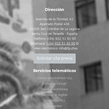
Dirección
Avenida de la Trinidad, 61
Apartado Postal 456
38200, San Cristóbal de La Laguna
Santa Cruz de Tenerife - España
Teléfono: (+34) 922 31 92 00
Whatsapp:
(+34) 922 31 92 00
Correo electrónico:
info@fg.ull.es
Solicitar cita previa
Servicios telemáticos
Correo electrónico ULL
Campus Virtual
Sede electrónica
Biblioteca digital
Directorio ULL
Buscador