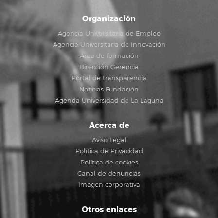
Organización
Agencia Universitaria de Empleo
Agencia Universitaria de Innovación
Área de formación
Dirección Gerencia
Portal de transparencia
Noticias Fundación
Agenda Universidad de La Laguna
Acerca de
Aviso Legal
Política de Privacidad
Política de cookies
Canal de denuncias
Imagen corporativa
Otros enlaces