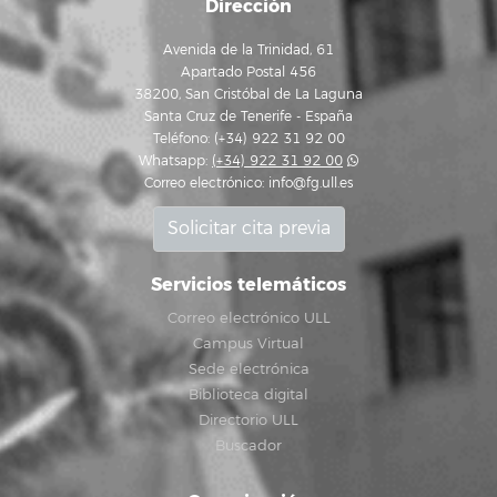
Dirección
Avenida de la Trinidad, 61
Apartado Postal 456
38200, San Cristóbal de La Laguna
Santa Cruz de Tenerife - España
Teléfono: (+34) 922 31 92 00
Whatsapp:
(+34) 922 31 92 00
Correo electrónico:
info@fg.ull.es
Solicitar cita previa
Servicios telemáticos
Correo electrónico ULL
Campus Virtual
Sede electrónica
Biblioteca digital
Directorio ULL
Buscador