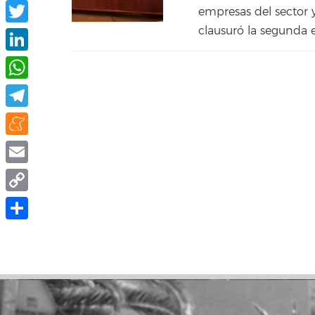
Facebook
empresas del sector 
clausuró la segunda e
Twitter
LinkedIn
WhatsApp
Telegram
Meneame
Email
Copy
Link
Share