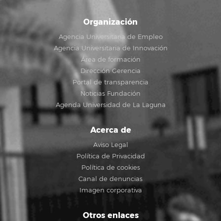
Organización
Agencia Universitaria de Empleo
Agencia Universitaria de Innovación
Área de formación
Dirección Gerencia
Portal de transparencia
Noticias Fundación
Agenda Universidad de La Laguna
Acerca de
Aviso Legal
Política de Privacidad
Política de cookies
Canal de denuncias
Imagen corporativa
Otros enlaces