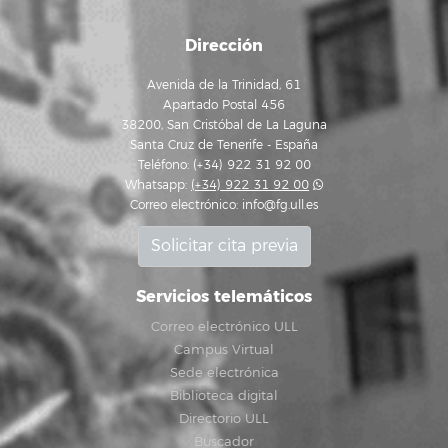
Dirección
Avenida de la Trinidad, 61
Apartado Postal 456
38200, San Cristóbal de La Laguna
Santa Cruz de Tenerife - España
Teléfono: (+34) 922 31 92 00
Whatsapp:
(+34) 922 31 92 00
Correo electrónico:
info@fg.ull.es
Solicitar cita previa
Servicios telemáticos
Correo electrónico ULL
Campus Virtual
Sede electrónica
Biblioteca digital
Directorio ULL
Buscador