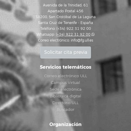
Avenida de la Trinidad, 61
Apartado Postal 456
38200, San Cristóbal de La Laguna
Santa Cruz de Tenerife - España
Teléfono: (+34) 922 31 92 00
Whatsapp:
(+34) 922 31 92 00
Correo electrónico:
info@fg.ull.es
Solicitar cita previa
Servicios telemáticos
Correo electrónico ULL
Campus Virtual
Sede electrónica
Biblioteca digital
Directorio ULL
Buscador
Organización