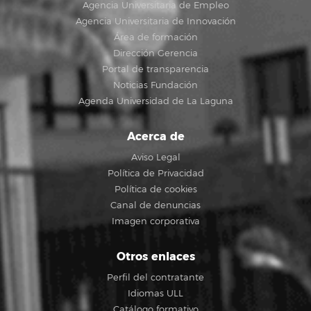
Agencia Universitaria de Empleo
Agencia Universitaria de Innovación
Área de formación
Dirección Gerencia
Portal de transparencia
Noticias Fundación
Agenda Universidad de La Laguna
Acerca de
Aviso Legal
Política de Privacidad
Política de cookies
Canal de denuncias
Imagen corporativa
Otros enlaces
Perfil del contratante
Idiomas ULL
Catálogo formativo