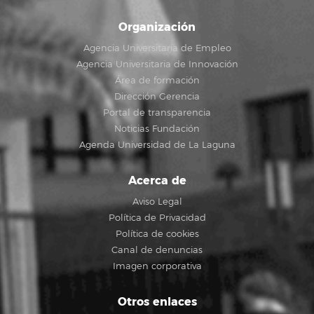
Organización
Agencia Universitaria de Empleo
Agencia Universitaria de Innovación
Área de formación
Dirección Gerencia
Portal de transparencia
Noticias Fundación
Agenda Universidad de La Laguna
Acerca de
Aviso Legal
Política de Privacidad
Política de cookies
Canal de denuncias
Imagen corporativa
Otros enlaces