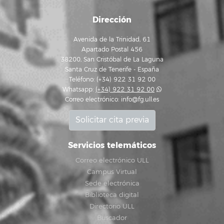
Dirección
Avenida de la Trinidad, 61
Apartado Postal 456
38200, San Cristóbal de La Laguna
Santa Cruz de Tenerife - España
Teléfono: (+34) 922 31 92 00
Whatsapp:
(+34) 922 31 92 00
Correo electrónico:
info@fg.ull.es
Solicitar cita previa
Servicios telemáticos
Correo electrónico ULL
Campus Virtual
Sede electrónica
Biblioteca digital
Directorio ULL
Buscador