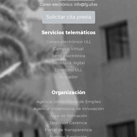
Correo electrónico:
info@fg.ull.es
Solicitar cita previa
Servicios telemáticos
Correo electrónico ULL
Campus Virtual
Sede electrónica
Biblioteca digital
Directorio ULL
Buscador
Organización
Agencia Universitaria de Empleo
Agencia Universitaria de Innovación
Área de formación
Dirección Gerencia
Portal de transparencia