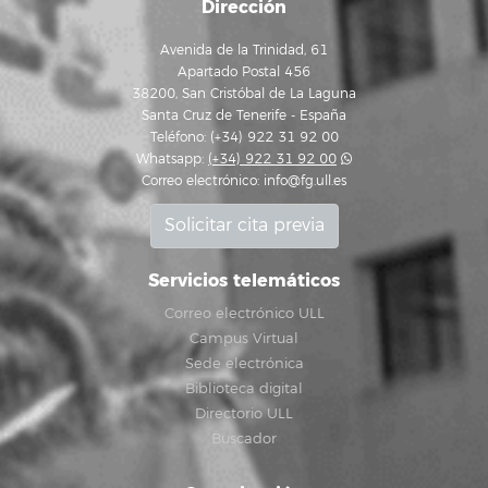
Dirección
Avenida de la Trinidad, 61
Apartado Postal 456
38200, San Cristóbal de La Laguna
Santa Cruz de Tenerife - España
Teléfono: (+34) 922 31 92 00
Whatsapp:
(+34) 922 31 92 00
Correo electrónico:
info@fg.ull.es
Solicitar cita previa
Servicios telemáticos
Correo electrónico ULL
Campus Virtual
Sede electrónica
Biblioteca digital
Directorio ULL
Buscador