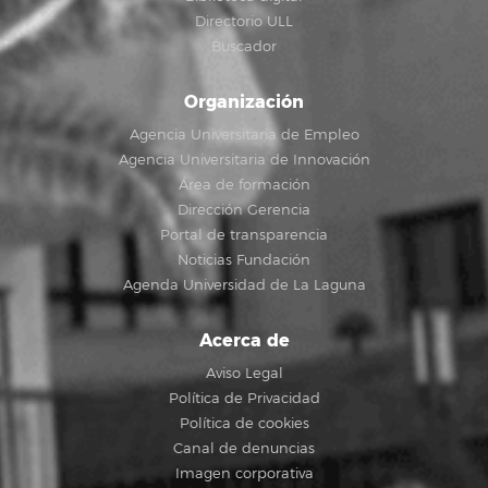
Directorio ULL
Buscador
Organización
Agencia Universitaria de Empleo
Agencia Universitaria de Innovación
Área de formación
Dirección Gerencia
Portal de transparencia
Noticias Fundación
Agenda Universidad de La Laguna
Acerca de
Aviso Legal
Política de Privacidad
Política de cookies
Canal de denuncias
Imagen corporativa