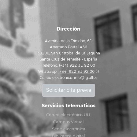
Dirección
Avenida de la Trinidad, 61
Apartado Postal 456
38200, San Cristóbal de La Laguna
Santa Cruz de Tenerife - España
Teléfono: (+34) 922 31 92 00
Whatsapp:
(+34) 922 31 92 00
Correo electrónico:
info@fg.ull.es
Solicitar cita previa
Servicios telemáticos
Correo electrónico ULL
Campus Virtual
Sede electrónica
Biblioteca digital