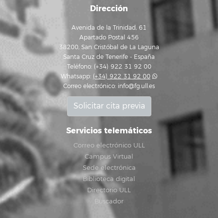
Dirección
Avenida de la Trinidad, 61
Apartado Postal 456
38200, San Cristóbal de La Laguna
Santa Cruz de Tenerife - España
Teléfono: (+34) 922 31 92 00
Whatsapp:
(+34) 922 31 92 00
Correo electrónico:
info@fg.ull.es
Solicitar cita previa
Servicios telemáticos
Correo electrónico ULL
Campus Virtual
Sede electrónica
Biblioteca digital
Directorio ULL
Buscador