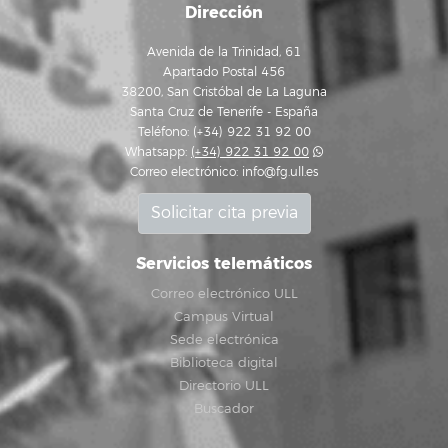
Dirección
Avenida de la Trinidad, 61
Apartado Postal 456
38200, San Cristóbal de La Laguna
Santa Cruz de Tenerife - España
Teléfono: (+34) 922 31 92 00
Whatsapp:
(+34) 922 31 92 00
Correo electrónico:
info@fg.ull.es
Solicitar cita previa
Servicios telemáticos
Correo electrónico ULL
Campus Virtual
Sede electrónica
Biblioteca digital
Directorio ULL
Buscador