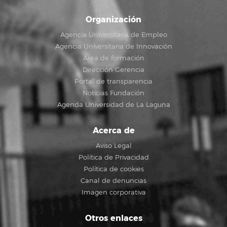
Organización
Agencia Universitaria de Empleo
Agencia Universitaria de Innovación
Área de formación
Dirección Gerencia
Portal de transparencia
Noticias Fundación
Agenda Universidad de La Laguna
Acerca de
Aviso Legal
Política de Privacidad
Política de cookies
Canal de denuncias
Imagen corporativa
Otros enlaces