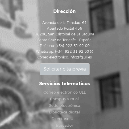
Dirección
Avenida de la Trinidad, 61
Apartado Postal 456
38200, San Cristóbal de La Laguna
Santa Cruz de Tenerife - España
Teléfono: (+34) 922 31 92 00
Whatsapp:
(+34) 922 31 92 00
Correo electrónico:
info@fg.ull.es
Solicitar cita previa
Servicios telemáticos
Correo electrónico ULL
Campus Virtual
Sede electrónica
Biblioteca digital
Directorio ULL
Buscador