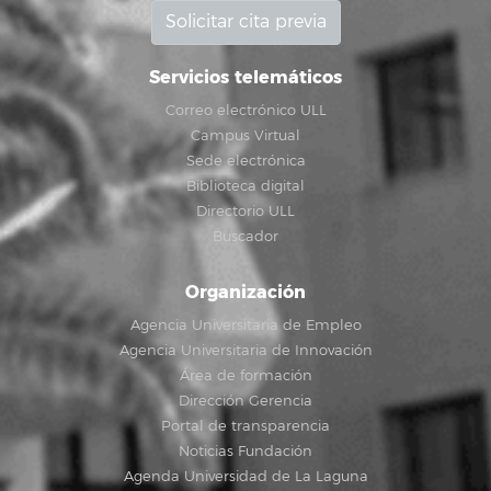
Solicitar cita previa
Servicios telemáticos
Correo electrónico ULL
Campus Virtual
Sede electrónica
Biblioteca digital
Directorio ULL
Buscador
Organización
Agencia Universitaria de Empleo
Agencia Universitaria de Innovación
Área de formación
Dirección Gerencia
Portal de transparencia
Noticias Fundación
Agenda Universidad de La Laguna