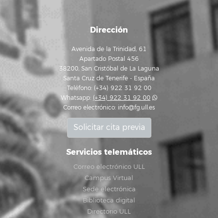
Dirección
Avenida de la Trinidad, 61
Apartado Postal 456
38200, San Cristóbal de La Laguna
Santa Cruz de Tenerife - España
Teléfono: (+34) 922 31 92 00
Whatsapp:
(+34) 922 31 92 00
Correo electrónico:
info@fg.ull.es
Solicitar cita previa
Servicios telemáticos
Correo electrónico ULL
Campus Virtual
Sede electrónica
Biblioteca digital
Directorio ULL