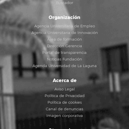
Buscador
Organización
Agencia Universitaria de Empleo
Agencia Universitaria de Innovación
Área de formación
Dirección Gerencia
Portal de transparencia
Noticias Fundación
Agenda Universidad de La Laguna
Acerca de
Aviso Legal
Política de Privacidad
Política de cookies
Canal de denuncias
Imagen corporativa