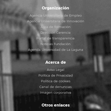
Organización
Agencia Universitaria de Empleo
Agencia Universitaria de Innovación
Área de formación
Dirección Gerencia
Portal de transparencia
Noticias Fundación
Agenda Universidad de La Laguna
Acerca de
Aviso Legal
Política de Privacidad
Política de cookies
Canal de denuncias
Imagen corporativa
Otros enlaces