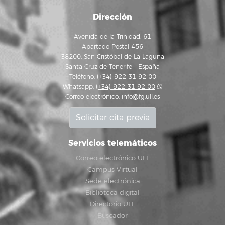
Dirección
Avenida de la Trinidad, 61
Apartado Postal 456
38200, San Cristóbal de La Laguna
Santa Cruz de Tenerife - España
Teléfono: (+34) 922 31 92 00
Whatsapp:
(+34) 922 31 92 00
Correo electrónico:
info@fg.ull.es
Solicitar cita previa
Servicios telemáticos
Correo electrónico ULL
Campus Virtual
Sede electrónica
Biblioteca digital
Directorio ULL
Buscador