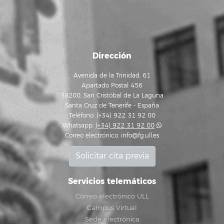
Dirección
Avenida de la Trinidad, 61
Apartado Postal 456
38200, San Cristóbal de La Laguna
Santa Cruz de Tenerife - España
Teléfono: (+34) 922 31 92 00
Whatsapp:
(+34) 922 31 92 00
Correo electrónico:
info@fg.ull.es
Solicitar cita previa
Servicios telemáticos
Correo electrónico ULL
Campus Virtual
Sede electrónica