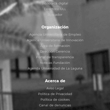
Biblioteca digital
Directorio ULL
Buscador
Organización
Agencia Universitaria de Empleo
Agencia Universitaria de Innovación
Área de formación
Dirección Gerencia
Portal de transparencia
Noticias Fundación
Agenda Universidad de La Laguna
Acerca de
Aviso Legal
Política de Privacidad
Política de cookies
Canal de denuncias