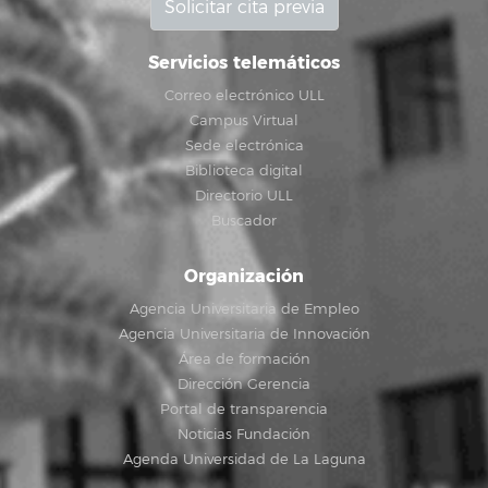
Solicitar cita previa
Servicios telemáticos
Correo electrónico ULL
Campus Virtual
Sede electrónica
Biblioteca digital
Directorio ULL
Buscador
Organización
Agencia Universitaria de Empleo
Agencia Universitaria de Innovación
Área de formación
Dirección Gerencia
Portal de transparencia
Noticias Fundación
Agenda Universidad de La Laguna