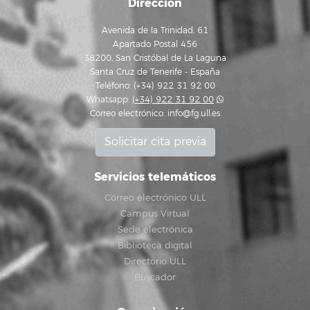
Dirección
Avenida de la Trinidad, 61
Apartado Postal 456
38200, San Cristóbal de La Laguna
Santa Cruz de Tenerife - España
Teléfono: (+34) 922 31 92 00
Whatsapp:
(+34) 922 31 92 00
Correo electrónico:
info@fg.ull.es
Solicitar cita previa
Servicios telemáticos
Correo electrónico ULL
Campus Virtual
Sede electrónica
Biblioteca digital
Directorio ULL
Buscador