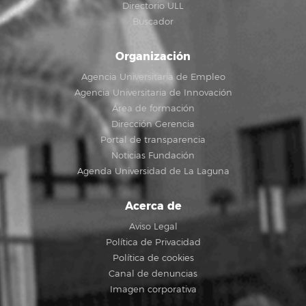
Directorio ULL
Buscador
Organización
Agencia Universitaria de Empleo
Agencia Universitaria de Innovación
Área de formación
Dirección Gerencia
Portal de transparencia
Noticias Fundación
Agenda Universidad de La Laguna
Acerca de
Aviso Legal
Política de Privacidad
Política de cookies
Canal de denuncias
Imagen corporativa