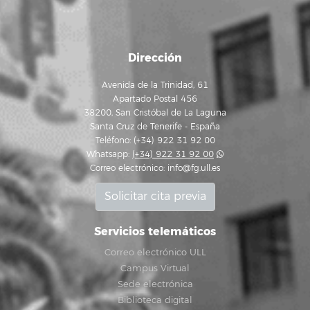
Dirección
Avenida de la Trinidad, 61
Apartado Postal 456
38200, San Cristóbal de La Laguna
Santa Cruz de Tenerife - España
Teléfono: (+34) 922 31 92 00
Whatsapp:
(+34) 922 31 92 00
Correo electrónico:
info@fg.ull.es
Solicitar cita previa
Servicios telemáticos
Correo electrónico ULL
Campus Virtual
Sede electrónica
Biblioteca digital