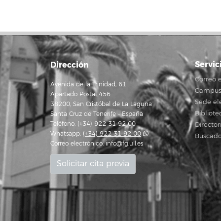
Servic
Dirección
Correo e
Avenida de la Trinidad, 61
Campus 
Apartado Postal 456
Sede el
38200, San Cristóbal de La Laguna
Bibliote
Santa Cruz de Tenerife - España
Teléfono: (+34) 922 31 92 00
Director
Whatsapp:
(+34) 922 31 92 00
Buscado
Correo electrónico:
info@fg.ull.es
Solicitar cita previa