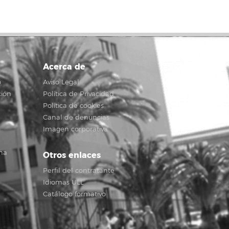
Acerca de
o
Aviso Legal
ción
Política de Privacidad
Política de cookies
Canal de denuncias
Imagen corporativa
na
Otros enlaces
Perfil del contratante
Idiomas ULL
Catálogo formativo