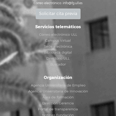
Correo electrónico:
info@fg.ull.es
Solicitar cita previa
Servicios telemáticos
Correo electrónico ULL
Campus Virtual
Sede electrónica
Biblioteca digital
Directorio ULL
Buscador
Organización
Agencia Universitaria de Empleo
Agencia Universitaria de Innovación
Área de formación
Dirección Gerencia
Portal de transparencia
Noticias Fundación