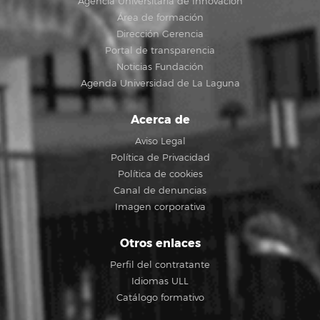
Agencia Universitaria de Innovación
Área de formación
Dirección Gerencia
Portal de transparencia
Noticias Fundación
Agenda Universidad de La Laguna
Acerca de
Aviso Legal
Política de Privacidad
Política de cookies
Canal de denuncias
Imagen corporativa
Otros enlaces
Perfil del contratante
Idiomas ULL
Catálogo formativo