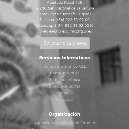
Apartado Postal 456
38200, San Cristóbal de La Laguna
Santa Cruz de Tenerife - España
Teléfono: (+34) 922 31 92 00
Whatsapp:
(+34) 922 31 92 00
Correo electrónico:
info@fg.ull.es
Solicitar cita previa
Servicios telemáticos
Correo electrónico ULL
Campus Virtual
Sede electrónica
Biblioteca digital
Directorio ULL
Buscador
Organización
Agencia Universitaria de Empleo