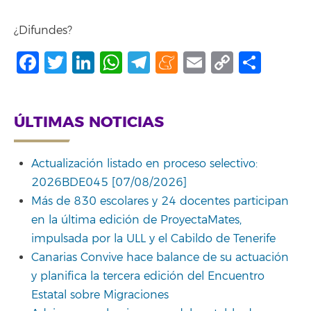
¿Difundes?
Facebook
Twitter
LinkedIn
WhatsApp
Telegram
Meneame
Email
Copy
Comp
Link
ÚLTIMAS NOTICIAS
Actualización listado en proceso selectivo:
2026BDE045 [07/08/2026]
Más de 830 escolares y 24 docentes participan
en la última edición de ProyectaMates,
impulsada por la ULL y el Cabildo de Tenerife
Canarias Convive hace balance de su actuación
y planifica la tercera edición del Encuentro
Estatal sobre Migraciones