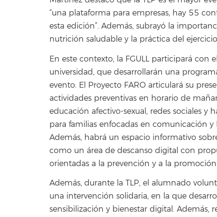
Martínez destacó que la TLP es el mayor ev
“una plataforma para empresas, hay 55 con
esta edición”. Además, subrayó la importanc
nutrición saludable y la práctica del ejercicio 
En este contexto, la FGULL participará con e
universidad, que desarrollarán una programa
evento. El Proyecto FARO articulará su pres
actividades preventivas en horario de mañana
educación afectivo-sexual, redes sociales y h
para familias enfocadas en comunicación y b
Además, habrá un espacio informativo sobre 
como un área de descanso digital con propu
orientadas a la prevención y a la promoción 
Además, durante la TLP, el alumnado volunta
una intervención solidaria, en la que desarr
sensibilización y bienestar digital. Además, r