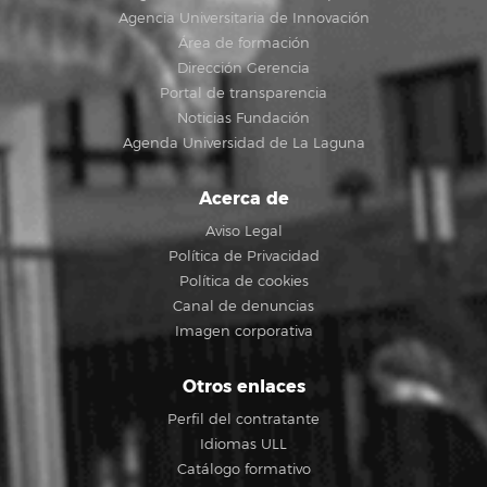
Agencia Universitaria de Innovación
Área de formación
Dirección Gerencia
Portal de transparencia
Noticias Fundación
Agenda Universidad de La Laguna
Acerca de
Aviso Legal
Política de Privacidad
Política de cookies
Canal de denuncias
Imagen corporativa
Otros enlaces
Perfil del contratante
Idiomas ULL
Catálogo formativo