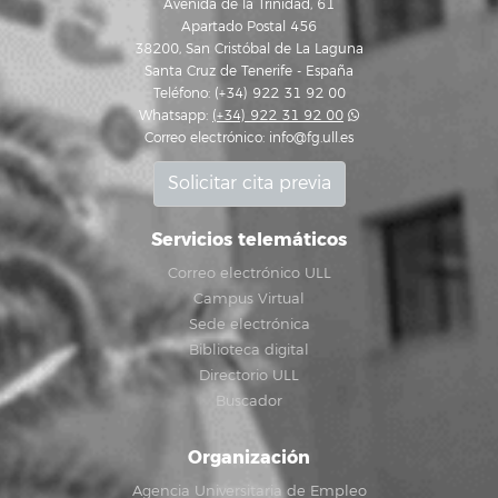
Avenida de la Trinidad, 61
Apartado Postal 456
38200, San Cristóbal de La Laguna
Santa Cruz de Tenerife - España
Teléfono: (+34) 922 31 92 00
Whatsapp:
(+34) 922 31 92 00
Correo electrónico:
info@fg.ull.es
Solicitar cita previa
Servicios telemáticos
Correo electrónico ULL
Campus Virtual
Sede electrónica
Biblioteca digital
Directorio ULL
Buscador
Organización
Agencia Universitaria de Empleo