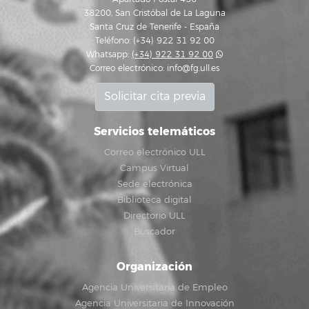
38200, San Cristóbal de La Laguna
Santa Cruz de Tenerife - España
Teléfono: (+34) 922 31 92 00
Whatsapp:
(+34) 922 31 92 00
Correo electrónico:
info@fg.ull.es
Solicitar cita previa
Servicios telemáticos
Correo electrónico ULL
Campus Virtual
Sede electrónica
Biblioteca digital
Directorio ULL
Buscador
Organización
Agencia Universitaria de Empleo
Agencia Universitaria de Innovación