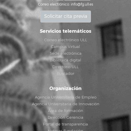
Correo electrónico:
info@fg.ull.es
Solicitar cita previa
Servicios telemáticos
Correo electrónico ULL
Campus Virtual
Sede electrónica
Biblioteca digital
Directorio ULL
Buscador
Organización
Agencia Universitaria de Empleo
Agencia Universitaria de Innovación
Área de formación
Dirección Gerencia
Portal de transparencia
Noticias Fundación